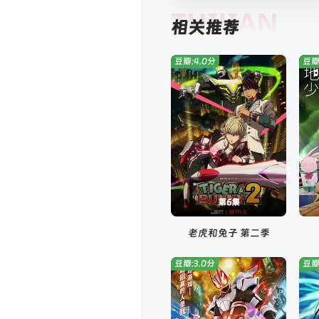
TUIJIAN
相关推荐
豆瓣:4.0分
豆瓣
第6集
老虎和兔子 第二季
豆瓣:3.0分
豆瓣