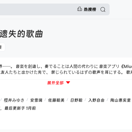
热搜榜
遗失的歌曲
漫
界──。 音楽を創造し、奏でることは人間の代わりに 音楽アプリ《Miu
は友人たちと出かけた先で、 禁じられているはずの歌声を耳にする。 歌
。 この世の外から顕れた偉人──"グレートゴースト"。 霊能力者集団─
展开全部
。 「これは、私がゴーストになるまでの物語。」
/
/
/
/
/
/
櫻井みゆき
安雪璃
佐藤聪美
日野聪
入野自由
陶山惠实里
7:21，最后更新于 1月前