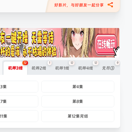
好影片，与好朋友一起分享
12
1
12
12
9
叽哔3线
叽哔2线
叽哔1线
叽哔4线
无尽③
3集
第4集
7集
第8集
11集
第12集完结