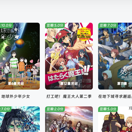
:10.0分
豆瓣:5.0分
豆瓣:7.0分
第6集完结
第12集完结
第11集
地球外少年少女
打工吧！魔王大人第二季
:7.0分
豆瓣:2.0分
豆瓣:5.0分