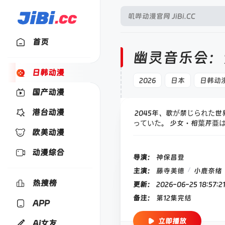
首页
幽灵音乐会：
日韩动漫
2026
日本
日韩动
国产动漫
港台动漫
2045年、歌が禁じられた世
っていた。 少女・相葉芹亜
欧美动漫
たのは、一人のゴーストだった
して響く──"憑依鎮魂歌"
动漫综合
导演：
神保昌登
/
主演：
藤寺美德
小鹿奈绪
热搜榜
更新：
2026-06-25 18:5
备注：
第12集完结
APP
立即播放
Ai女友