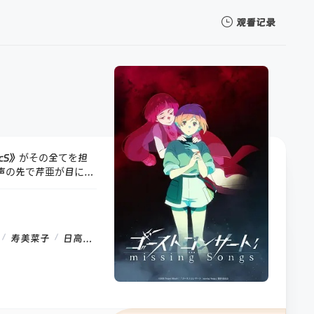
观看记录
我的观影记录
cS》がその全てを担
暂无观看影片的记录
声の先で芹亜が目にし
─"ＴＥＲＡ"。 そ
/
/
寿美菜子
日高里菜