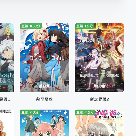
豆瓣:10.0分
豆瓣:1.0分
第13集
第08集
在地下城寻求邂逅是否搞错了什么：新章 迷宫篇 第四季
莉可丽丝
创之界限2
豆瓣:7.0分
豆瓣:4.0分