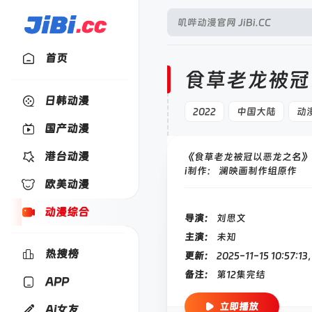
首页
食草老龙被冠
日韩动漫
2022
中国大陆
动
国产动漫
港台动漫
《食草老龙被冠以恶龙之名》动
i制作： 澜映画制作组原作
欧美动漫
动漫综合
导演：
刘思文
主演：
未知
热搜榜
更新：
2025-11-15 10:5
备注：
第12集完结
APP
立即播放
Ai女友