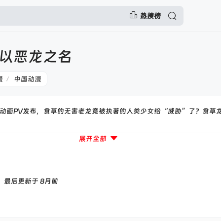
热搜榜
以恶龙之名
漫
中国动漫
/
画PV发布，食草的无害老龙竟被执著的人类少女给“威胁”了？食草龙动画官
展开全部
7:13，最后更新于 8月前