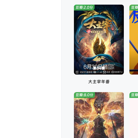
豆瓣:2.0分
豆瓣
第84集
大主宰年番
豆瓣:8.0分
豆瓣