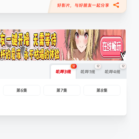
好影片，与好朋友一起分享
12
12
12
叽哔3线
叽哔1线
叽哔4线
第6集
第7集
第8集