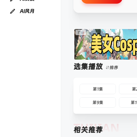
AI风月
选集播放
排序
第1集
第
第9集
第
TUIJIAN
相关推荐