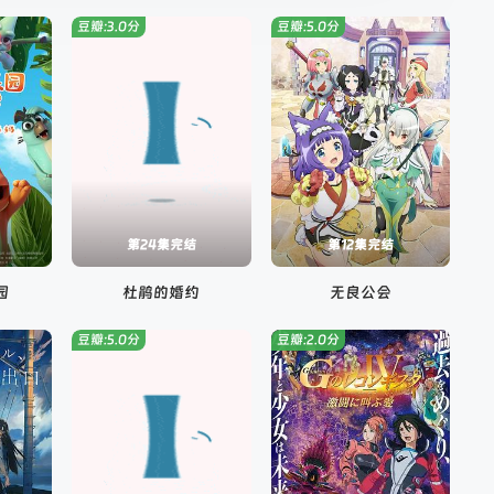
豆瓣:3.0分
豆瓣:5.0分
第24集完结
第12集完结
园
杜鹃的婚约
无良公会
豆瓣:5.0分
豆瓣:2.0分