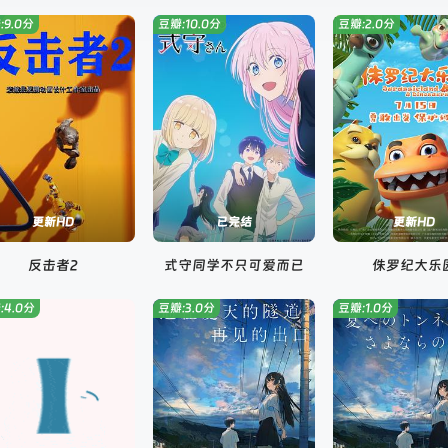
:9.0分
豆瓣:10.0分
豆瓣:2.0分
更新HD
已完结
更新HD
反击者2
式守同学不只可爱而已
侏罗纪大乐
:4.0分
豆瓣:3.0分
豆瓣:1.0分