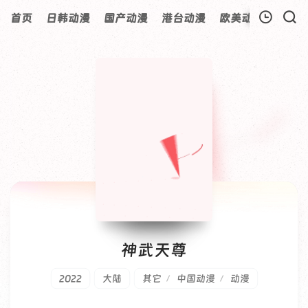
首页
日韩动漫
国产动漫
港台动漫
欧美动漫
动漫
我的观影记录
暂无观看影片的记录
神武天尊
2022
大陆
其它
中国动漫
动漫
/
/