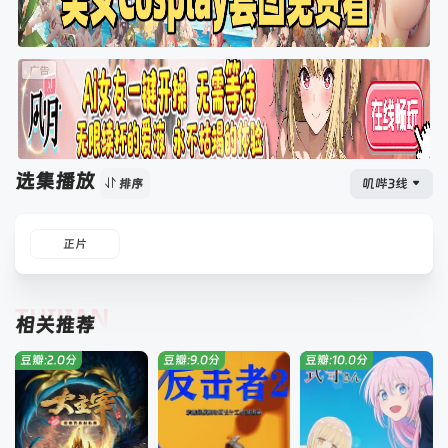
选集播放
叽哔3线
排序
正片
TUIJIAN
相关推荐
豆瓣:2.0分
豆瓣:9.0分
豆瓣:10.0分