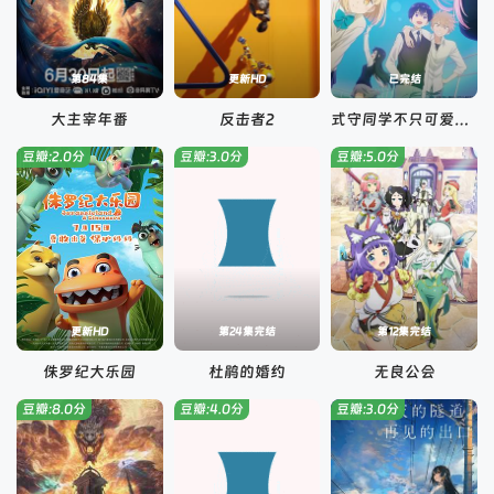
第84集
更新HD
已完结
大主宰年番
反击者2
式守同学不只可爱而已
豆瓣:2.0分
豆瓣:3.0分
豆瓣:5.0分
更新HD
第24集完结
第12集完结
侏罗纪大乐园
杜鹃的婚约
无良公会
豆瓣:8.0分
豆瓣:4.0分
豆瓣:3.0分