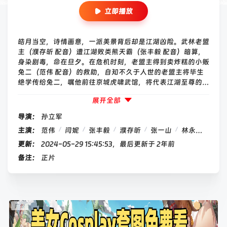
立即播放
皓月当空，诗情画意，一派美景背后却是江湖凶险。武林老盟
主（濮存昕 配音）遭江湖败类熊天霸（张丰毅 配音）暗算，
身染剧毒，命在旦夕。在危机时刻，老盟主得到卖炸糕的小贩
兔二（范伟 配音）的救助，自知不久于人世的老盟主将毕生
绝学传给兔二，嘱他前往京城虎啸武馆，将代表江湖至尊的令
牌交给其女儿牡丹（闫妮 配音）。
展开全部
导演：
孙立军
/
/
/
/
/
/
主演：
范伟
闫妮
张丰毅
濮存昕
张一山
林永健
黄宏
更新：
2024-05-29 15:45:53，最后更新于 2年前
备注：
正片