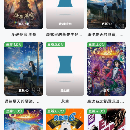
第207集
第9集完结
更新HD
斗破苍穹 年番
森林里的熊先生冬眠中
通往夏天的隧道，再见的出口国语
豆瓣:1.0分
豆瓣:5.0分
豆瓣:2.0分
更新HD
第82集
正片
通往夏天的隧道，离别的出口
永生
高达 G之复国运动 剧场版IV 在激斗中呼唤爱
豆瓣:3.0分
豆瓣:8.0分
豆瓣:4.0分