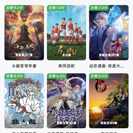
豆瓣:9.0分
豆瓣:1.0分
豆瓣:7.0分
更新第207集
全52集
更新至第287集
斗破苍穹年番
疾风劲射
动态漫画·我是大仙尊
豆瓣:8.0分
豆瓣:6.0分
豆瓣:9.0分
全48集
更新至第130集
更新至189集