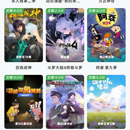
非人哉第二季
动态漫画·我的弟子遍布诸天万界
万古神话
豆瓣:9.0分
豆瓣:2.0分
豆瓣:8.0分
更新至78集
第36集
第52集完结
百炼成神
斗罗大陆4终极斗罗
阿衰 第九季
豆瓣:9.0分
豆瓣:9.0分
豆瓣:5.0分
第100集完结
第60集完结
更新至第12集