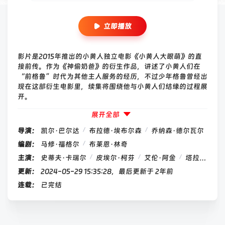
立即播放
影片是2015年推出的小黄人独立电影《小黄人大眼萌》的直
接前传。作为《神偷奶爸》的衍生作品，讲述了小黄人们在
“前格鲁”时代为其他主人服务的经历，不过少年格鲁曾经出
现在这部衍生电影里，续集将围绕他与小黄人们结缘的过程展
开。
展开全部
/
/
导演：
凯尔·巴尔达
布拉德·埃布尔森
乔纳森·德尔瓦尔
/
编剧：
马修·福格尔
布莱恩·林奇
/
/
/
主演：
史蒂夫·卡瑞尔
皮埃尔·柯芬
艾伦·阿金
塔拉吉·P·汉森
更新：
2024-05-29 15:35:28，最后更新于 2年前
连载：
已完结