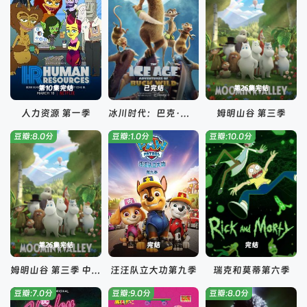
第10集完结
已完结
第26集完结
人力资源 第一季
冰川时代：巴克·怀尔德的冒险之旅
姆明山谷 第三季
豆瓣:8.0分
豆瓣:1.0分
豆瓣:10.0分
第26集完结
完结
完结
姆明山谷 第三季 中文配音
汪汪队立大功第九季
瑞克和莫蒂第六季
豆瓣:7.0分
豆瓣:9.0分
豆瓣:8.0分