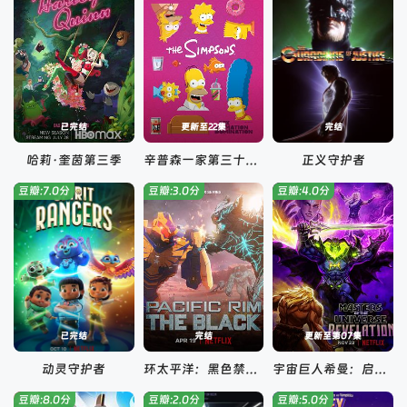
已完结
更新至22集
完结
哈莉·奎茵第三季
辛普森一家第三十四季
正义守护者
豆瓣:7.0分
豆瓣:3.0分
豆瓣:4.0分
已完结
完结
更新至第07集
动灵守护者
环太平洋：黑色禁区第二季
宇宙巨人希曼：启示录第三季
豆瓣:8.0分
豆瓣:2.0分
豆瓣:5.0分