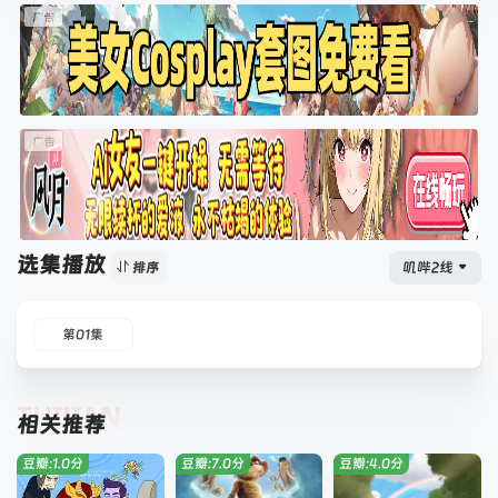
选集播放
叽哔2线
排序
第01集
TUIJIAN
相关推荐
豆瓣:1.0分
豆瓣:7.0分
豆瓣:4.0分