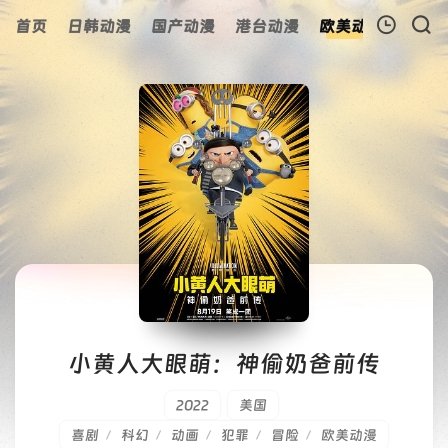
首页
日韩动漫
国产动漫
港台动漫
欧美动漫
动漫
我的观影记录
暂无观看影片的记录
小黄人大眼萌：神偷奶爸前传
2022
美国
喜剧
科幻
动画
犯罪
冒险
欧美动漫
/
/
/
/
/