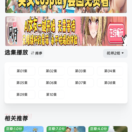
选集播放
叽哔2线
排序
第01集
第02集
第03集
第04集
第05集
第06集
第07集
第08集
第09集
第10集
TUIJIAN
相关推荐
豆瓣:1.0分
豆瓣:7.0分
豆瓣:4.0分