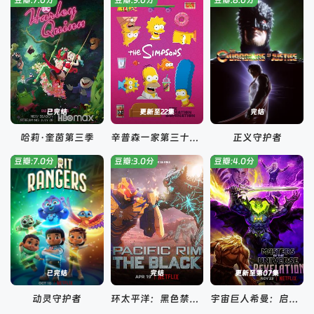
豆瓣:7.0分
豆瓣:9.0分
豆瓣:8.0分
已完结
更新至22集
完结
哈莉·奎茵第三季
辛普森一家第三十四季
正义守护者
豆瓣:7.0分
豆瓣:3.0分
豆瓣:4.0分
已完结
完结
更新至第07集
动灵守护者
环太平洋：黑色禁区第二季
宇宙巨人希曼：启示录第三季