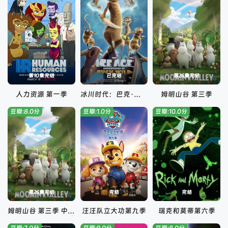
第10集完结
已完结
第26集完结
人力资源 第一季
冰川时代：巴克·怀尔德的冒险之旅
姆明山谷 第三季
豆瓣:8.0分
豆瓣:1.0分
豆瓣:10.0分
第26集完结
完结
完结
姆明山谷 第三季 中文配音
汪汪队立大功第九季
瑞克和莫蒂第六季