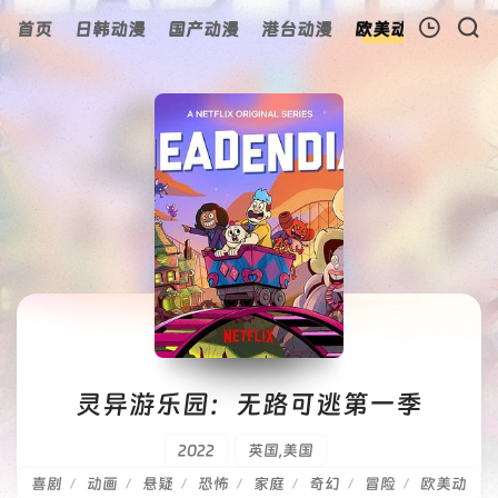
首页
日韩动漫
国产动漫
港台动漫
欧美动漫
动漫
我的观影记录
暂无观看影片的记录
灵异游乐园：无路可逃第一季
2022
英国,美国
喜剧
动画
悬疑
恐怖
家庭
奇幻
冒险
欧美动
/
/
/
/
/
/
/