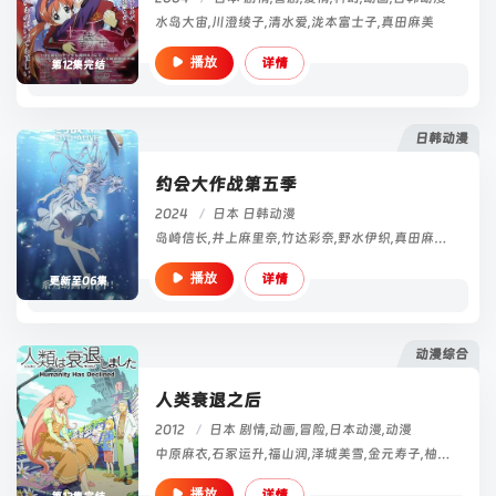
水岛大宙,川澄绫子,清水爱,泷本富士子,真田麻美
播放
详情
第12集完结
日韩动漫
约会大作战第五季
2024
/
日本
日韩动漫
岛崎信长,井上麻里奈,竹达彩奈,野水伊织,真田麻美,内田真礼,布里德卡特·塞拉·惠美,茅原实里,真野步,生天目仁美,影山灯
播放
详情
更新至06集
动漫综合
人类衰退之后
2012
/
日本
剧情,动画,冒险,日本动漫,动漫
中原麻衣,石冢运升,福山润,泽城美雪,金元寿子,柚木凉香,水树奈奈,桧山修之,野川樱,伊藤静,一条和矢,川村万梨阿,鹤冈聪,后藤弘树,松本梨香,间宫胡桃,桑谷夏子,樱井浩美,中根久美子,西村知道,小林由美子,小樱悦子,坂本千夏,新井里美,真田麻美,青木沙耶香,佐佐木望,明坂聪美,山田木野子,辻步美,小笠原早纪,佐藤成美,力丸乃梨子,山本麻里安,斋藤枫子,矢部雅史,斧笃,高桥伸也
播放
详情