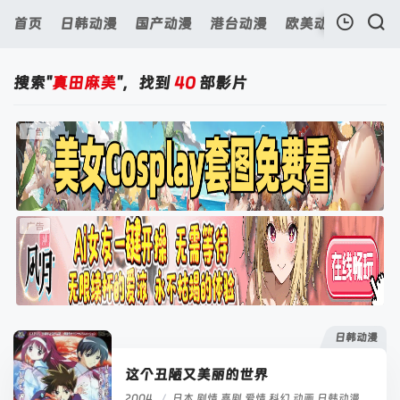
首页
日韩动漫
国产动漫
港台动漫
欧美动漫
动漫
我的观影记录
搜索"
真田麻美
"，找到
40
部影片
暂无观看影片的记录
日韩动漫
这个丑陋又美丽的世界
2004
/
日本
剧情,喜剧,爱情,科幻,动画,日韩动漫