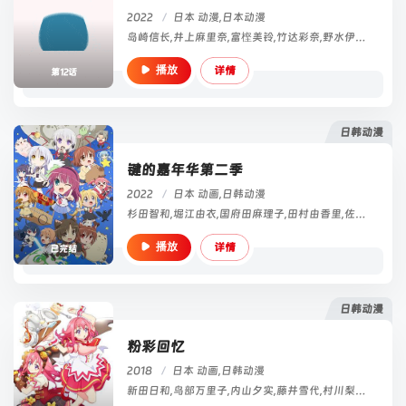
2022
/
日本
动漫,日本动漫
岛崎信长,井上麻里奈,富㭴美铃,竹达彩奈,野水伊织,真田麻美,内田真礼,布里德卡特·塞拉·惠美,茅原实里,真野步,生天目仁美,影山灯
播放
详情
第12话
日韩动漫
键的嘉年华第二季
2022
/
日本
动画,日韩动漫
杉田智和,堀江由衣,国府田麻理子,田村由香里,佐藤朱,饭冢雅弓,小野大辅,真田麻美,志田彩良,柚木凉香
播放
详情
已完结
日韩动漫
粉彩回忆
2018
/
日本
动画,日韩动漫
新田日和,鸟部万里子,内山夕实,藤井雪代,村川梨衣,大空直美,山本亚依,小仓唯,花守由美里,久保由利香,户田惠,小岩井小鸟,森永千才,高桥智秋,驹田航,铃木崚汰,小清水亚美,福圆美里,喜多村英梨,金田朋子,田村由香里,日笠阳子,丹下樱,佐佐木望,佐藤聪美,古川登志夫,小樱悦子,三石琴乃,绪方贤一,千叶繁,高木涉,子安武人,远藤绫,国府田真理子,植田佳奈,丰口惠美,浅仓杏美,田村睦心,三瓶由布子,折笠爱,高乃丽,斋贺光希,今井麻美,佐久间玲,真田麻美,杉田智和