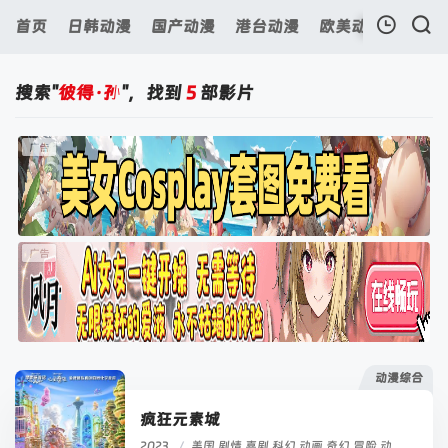
首页
日韩动漫
国产动漫
港台动漫
欧美动漫
动漫
我的观影记录
搜索"
彼得·孙
"，找到
5
部影片
暂无观看影片的记录
动漫综合
疯狂元素城
2023
/
美国
剧情,喜剧,科幻,动画,奇幻,冒险,动画片,动漫电影