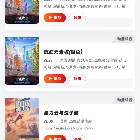
莉娅·刘易斯,马莫多·阿西,罗纳尔多·德尔·卡门,希拉·沃索夫,温迪·麦丽登·康薇,凯瑟琳·欧哈拉,梅森·韦特海默,乔·佩拉,马修·杨·金,伊诺森特·埃卡基蒂
播放
详情
正片
动漫综合
疯狂元素城(国语）
2023
/
美国
剧情,喜剧,科幻,动画,奇幻,冒险,动画片,动漫电影
莉娅·刘易斯,马莫多·阿西,罗纳尔多·德尔·卡门,希拉·沃索夫,温迪·麦丽登·康薇,凯瑟琳·欧哈拉,梅森·韦特海默,乔·佩拉,马修·杨·金,罗诺比尔·拉希瑞,伊诺森特·埃卡基蒂,卡拉·林·丁,瑞根·涂,杰夫·拉彭西,本·莫里斯,威尔玛·博尼特,P·L·布朗,乔纳森·亚当斯,阿莱克斯·卡普·霍尔内,阿萨夫·科恩,杰西卡·迪西可,特丽·道格拉斯,凯伦·惠伊,阿里夫·S·金成,斯科特·门维尔,阿丽莎·穆拉里,弗雷德·塔特西奥,凯瑞·华格伦
播放
详情
正片
动漫综合
暴力云与送子鹳
2009
/
美国
动画,动漫电影
Tony,Fucile,Lori,Richardson
播放
详情