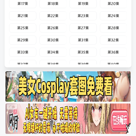
第17集
第18集
第19集
第20集
第21集
第22集
第23集
第24集
第25集
第26集
第27集
第28集
第29集
第30集
第31集
第32集
第33集
第34集
第35集
第36集
第37集
第38集
第39集
第40集
第41集
第42集
第43集
第44集
第45集
第46集
第47集
第48集
第49集
第50集
第51集
第52集
第53集
第54集
第55集
第56集
第57集
第58集
第59集
第60集完结