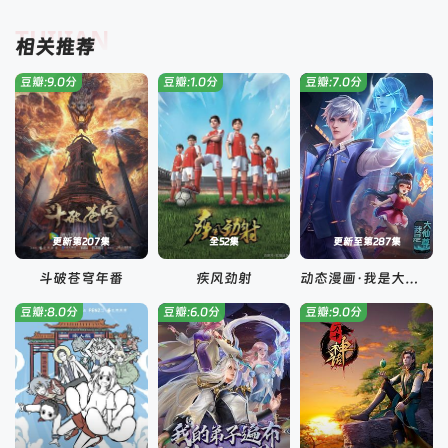
TUIJIAN
相关推荐
豆瓣:9.0分
豆瓣:1.0分
豆瓣:7.0分
更新第207集
全52集
更新至第287集
斗破苍穹年番
疾风劲射
动态漫画·我是大仙尊
豆瓣:8.0分
豆瓣:6.0分
豆瓣:9.0分