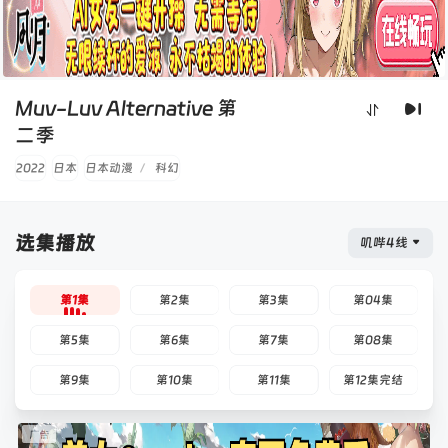
Muv-Luv Alternative 第
二季
2022
日本
日本动漫
/
科幻
选集播放
叽哔4线
第1集
第2集
第3集
第04集
第5集
第6集
第7集
第08集
第9集
第10集
第11集
第12集完结