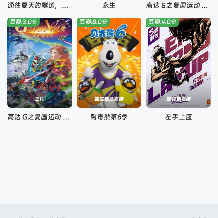
通往夏天的隧道，离别的出口
永生
高达 G之复国运动 剧场版IV 在激斗中呼唤爱
豆瓣:3.0分
豆瓣:8.0分
豆瓣:4.0分
正片
第52集已完结
第17集完结
高达 G之复国运动 剧场版V 跨越死线
倒霉熊第6季
左手上篮