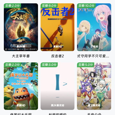
豆瓣:2.0分
豆瓣:9.0分
豆瓣:10.0分
第84集
更新HD
已完结
大主宰年番
反击者2
式守同学不只可爱而已
豆瓣:2.0分
豆瓣:3.0分
豆瓣:5.0分
更新HD
第24集完结
第12集完结
侏罗纪大乐园
杜鹃的婚约
无良公会