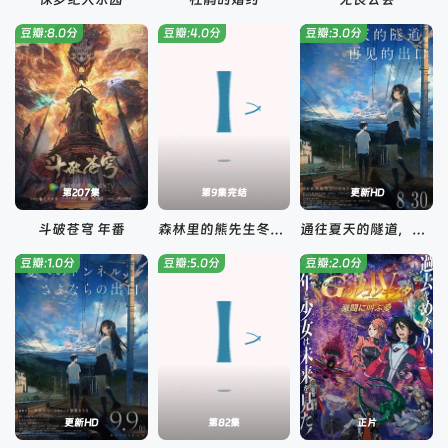
豆瓣:8.0分
豆瓣:4.0分
豆瓣:3.0分
第207集
第9集完结
更新HD
斗破苍穹 年番
森林里的熊先生冬眠中
通往夏天的隧道，再见的出口国语
豆瓣:1.0分
豆瓣:5.0分
豆瓣:2.0分
更新HD
第82集
正片