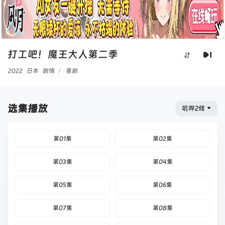
打工吧！魔王大人第二季
2022
日本
剧情
/
喜剧
选集播放
叽哔2线
第01集
第02集
第03集
第04集
第05集
第06集
第07集
第08集