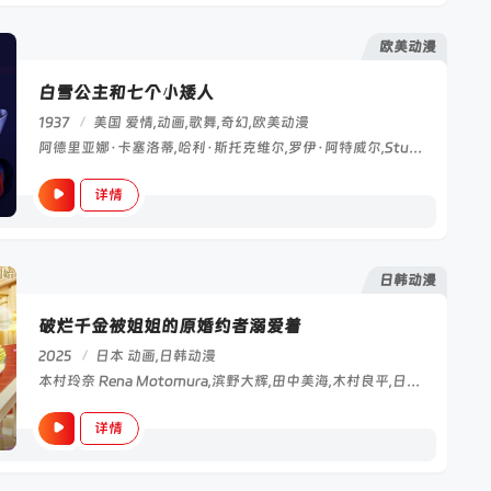
欧美动漫
白雪公主和七个小矮人
1937
/
美国
爱情,动画,歌舞,奇幻,欧美动漫
阿德里亚娜·卡塞洛蒂,哈利·斯托克维尔,罗伊·阿特威尔,Stuart,Buchanan,艾迪·柯林斯,Vance,Colvig,Jr.,Marion,Darlington,比利·吉尔伯特,Otis,Harlan,Lucille,La,Verne,James,MacDonald,Scotty,Mattraw,克拉伦斯·纳什,莫洛尼·奥尔森,Purv,Pullen
详情
日韩动漫
破烂千金被姐姐的原婚约者溺爱着
2025
/
日本
动画,日韩动漫
本村玲奈 Rena Motomura,滨野大辉,田中美海,木村良平,日笠阳子,大原沙耶香,柿原彻也,小林龙之,相坂优歌
详情