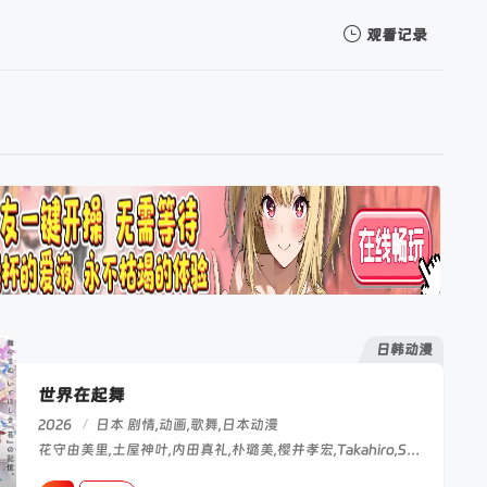
观看记录
我的观影记录
暂无观看影片的记录
日韩动漫
世界在起舞
2026
/
日本
剧情,动画,歌舞,日本动漫
花守由美里,土屋神叶,内田真礼,朴璐美,樱井孝宏,Takahiro,Sakurai,小西克幸,Katsuyuki,Konishi,飞田展男,能登麻美子,Mamiko,Noto,水濑祈