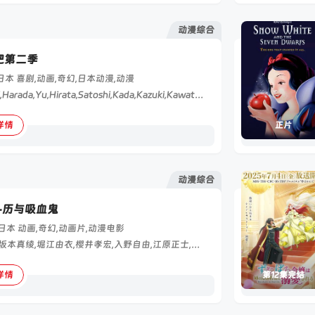
动漫综合
吧第二季
日本
喜剧,动画,奇幻,日本动漫,动漫
Masayuki,Harada,Yu,Hirata,Satoshi,Kada,Kazuki,Kawata,Hirotaka,Kobayashi,Ayme,Miura,Okaki,Satoshi,Onishi,Shinya,Sumi,Kyohei,Yaguchi,Takuhei,Yamamoto
详情
正片
动漫综合
-历与吸血鬼
日本
动画,奇幻,动画片,动漫电影
神谷浩史,坂本真绫,堀江由衣,樱井孝宏,入野自由,江原正士,大塚芳忠,Hôchû,Ôt,suka
详情
第12集完结