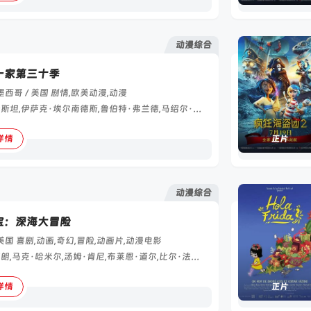
动漫综合
一家第三十季
墨西哥 / 美国
剧情,欧美动漫,动漫
杰西卡·查斯坦,伊萨克·埃尔南德斯,鲁伯特·弗兰德,马绍尔·贝尔,埃利希奥·梅兰德斯,梅赛德斯·埃尔南德斯,吉姆·安德森,Bobby,August,Jr.,Lee,Braithwaite,塞德里克·卡布雷拉,Phillip,Caires,奈萨·多尔蒂,Nicholas,Gould,Scott,Jordan,Jayden,Leavitt,塔蒂亚娜·朗德罗斯,大卫·席夫利,Rachel,Thurow,特雷西·托德,Harris,Warren
详情
正片
动漫综合
宝：深海大冒险
美国
喜剧,动画,奇幻,冒险,动画片,动漫电影
克兰西·布朗,马克·哈米尔,汤姆·肯尼,布莱恩·道尔,比尔·法格巴克,劳伦斯先生,埃丝·史佩斯,罗德格尔·邦帕斯,卡罗琳·劳伦斯,道格拉斯·泰特,卡拉·三子,詹姆斯·亨特,Tammy,Davis,Arthur,Waite,布莱恩·科菲,Leonel,Garza,Scott,Frenzel,Melissa,Kaye,Bontempt,阿拉娜·菲利普
详情
正片