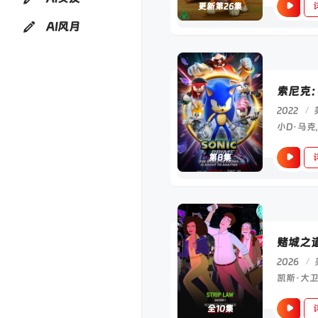
更新第26集
AI风月
索尼克
2022
/
第8集
赌城之
2026
/
全10集