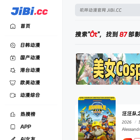
首页
搜索"
Ôt
"，找到
87
部
日韩动漫
国产动漫
港台动漫
欧美动漫
动漫综合
汪汪队
热搜榜
2026
/
APP
Alessan
Ai女友