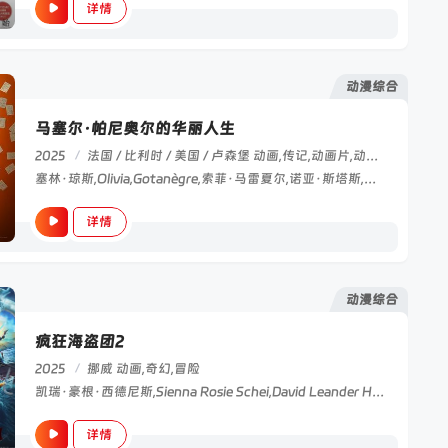
详情
动漫综合
马塞尔·帕尼奥尔的华丽人生
2025
/
法国 / 比利时 / 美国 / 卢森堡
动画,传记,动画片,动漫电影
塞林·琼斯,Olivia,Gotanègre,索菲·马雷夏尔,诺亚·斯塔斯,Martin,Meersman,Lohen,Van,Houtte,埃洛迪·巴特尔斯
详情
动漫综合
疯狂海盗团2
2025
/
挪威
动画,奇幻,冒险
凯瑞·豪根·西德尼斯,Sienna Rosie Schei,David Leander Helgor,Lisa Stokke,哈瓦德·巴克,尼尔斯·约恩·卡尔斯塔德,杰普·贝克·劳尔森,Jan Martin Johnsen,Fridtjof Stens?th Josefsen,Terje Formoe,Charlotte Frogner,雅各布·奥福特布罗
详情