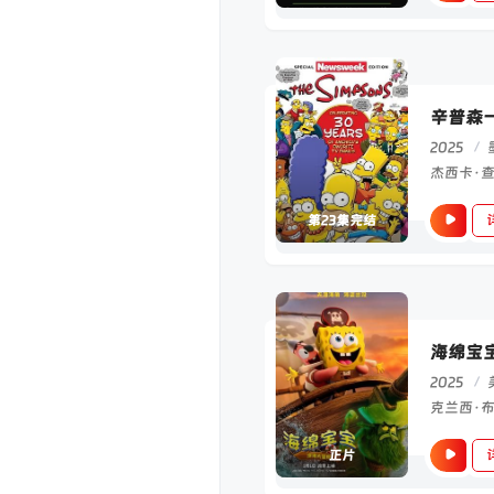
辛普森
2025
/
第23集完结
海绵宝
2025
/
正片