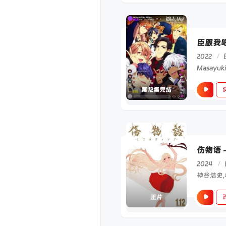
臣服我
2022
/
第12集完结
伤物语 
2024
/
正片