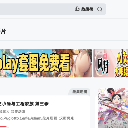
热搜榜
影片
欧美动漫
之小砾与工程家族 第三季
加拿大
欧美动漫
dro,Pugiotto,Leslie,Adlam,拉克斯顿·汉斯贝克