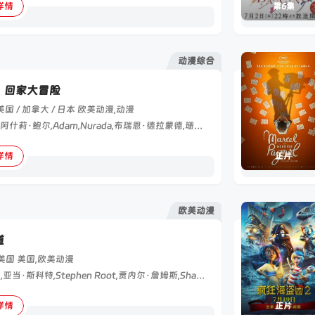
详情
第6集
动漫综合
：回家大冒险
美国 / 加拿大 / 日本
欧美动漫,动漫
小D·马克,阿什莉·鲍尔,Adam,Nurada,布瑞恩·德拉蒙德,珊农·陈-肯特,Ian,Hanlin,Kazumi,Evans,文森·童,艾莉森·雷·罗森菲尔德,Christian,Potenza,皮特·纽,丽贝卡·伊索卡,恰拉·赞尼
详情
正片
欧美动漫
道
美国
美国,欧美动漫
凯斯·大卫,亚当·斯科特,Stephen Root,贾内尔·詹姆斯,Shannon·Gisela
详情
正片