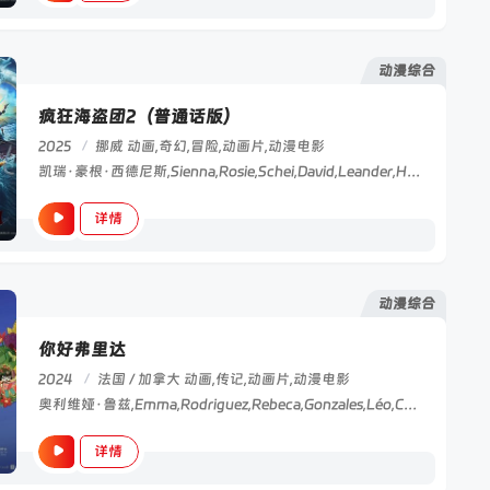
动漫综合
疯狂海盗团2（普通话版）
2025
/
挪威
动画,奇幻,冒险,动画片,动漫电影
凯瑞·豪根·西德尼斯,Sienna,Rosie,Schei,David,Leander,Helgor,Lisa,Stokke,哈瓦德·巴克,尼尔斯·约恩·卡尔斯塔德,杰普·贝克·劳尔森,Jan,Martin,Johnsen,Fridtjof,Stensæth,Josefsen,Terje,Formoe,Charlotte,Frogner,雅各布·奥福特布罗
详情
动漫综合
你好弗里达
2024
/
法国 / 加拿大
动画,传记,动画片,动漫电影
奥利维娅·鲁兹,Emma,Rodriguez,Rebeca,Gonzales,Léo,Côté,Sophie,Faucher,曼努尔·泰德罗斯,Anne,Girard,Joey,Bélanger
详情