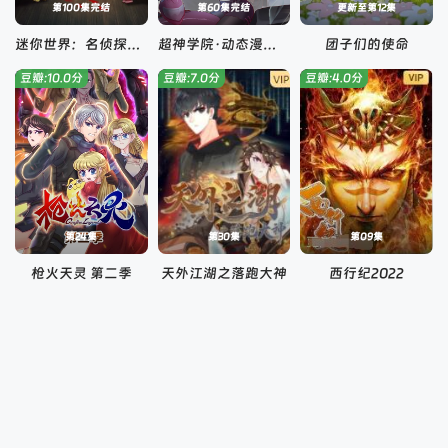
第100集完结
第60集完结
更新至第12集
迷你世界：名侦探兔美美
超神学院·动态漫画 第一季
团子们的使命
豆瓣:10.0分
豆瓣:7.0分
豆瓣:4.0分
第24集
第30集
第09集
枪火天灵 第二季
天外江湖之落跑大神
西行纪2022