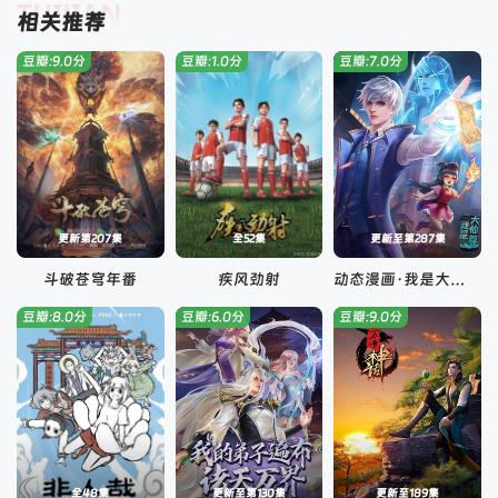
TUIJIAN
相关推荐
豆瓣:9.0分
豆瓣:1.0分
豆瓣:7.0分
更新第207集
全52集
更新至第287集
斗破苍穹年番
疾风劲射
动态漫画·我是大仙尊
豆瓣:8.0分
豆瓣:6.0分
豆瓣:9.0分
全48集
更新至第130集
更新至189集