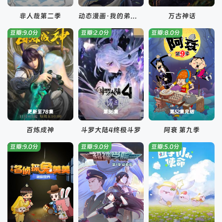
非人哉第二季
动态漫画·我的弟子遍布诸天万界
万古神话
豆瓣:9.0分
豆瓣:2.0分
豆瓣:8.0分
更新至78集
第36集
第52集完结
百炼成神
斗罗大陆4终极斗罗
阿衰 第九季
豆瓣:9.0分
豆瓣:9.0分
豆瓣:5.0分