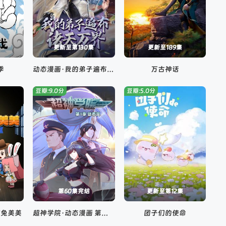
更新至第130集
更新至189集
季
动态漫画·我的弟子遍布诸天万界
万古神话
豆瓣:9.0分
豆瓣:5.0分
结
第60集完结
更新至第12集
探兔美美
超神学院·动态漫画 第一季
团子们的使命