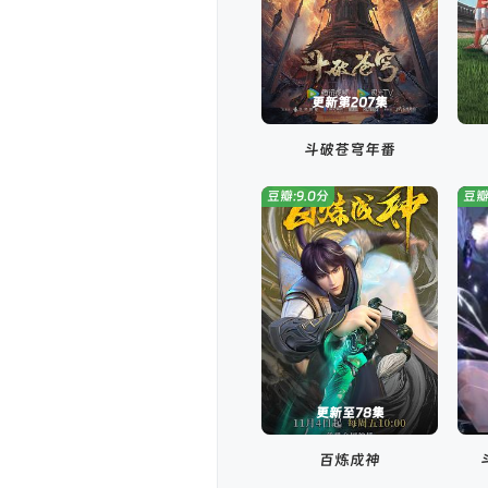
更新第207集
斗破苍穹年番
豆瓣:9.0分
豆瓣
更新至78集
百炼成神