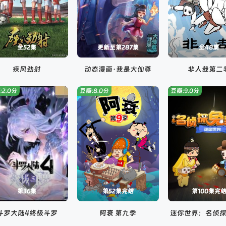
全52集
更新至第287集
全48集
疾风劲射
动态漫画·我是大仙尊
非人哉第二
:2.0分
豆瓣:8.0分
豆瓣:9.0分
第36集
第52集完结
第100集完
斗罗大陆4终极斗罗
阿衰 第九季
迷你世界：名侦