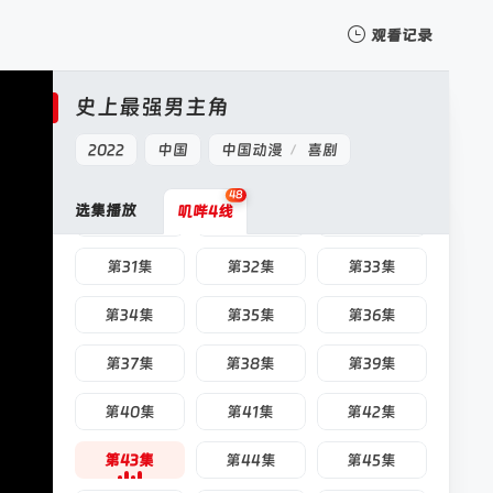
第16集
第17集
第18集
观看记录
第19集
第20集
第21集
我的观影记录
史上最强男主角
第22集
第23集
第24集
2022
中国
中国动漫
喜剧
/
第25集
第26集
第27集
48
选集播放
叽哔4线
第28集
第29集
第30集
暂无观看影片的记录
第31集
第32集
第33集
第34集
第35集
第36集
第37集
第38集
第39集
第40集
第41集
第42集
第43集
第44集
第45集