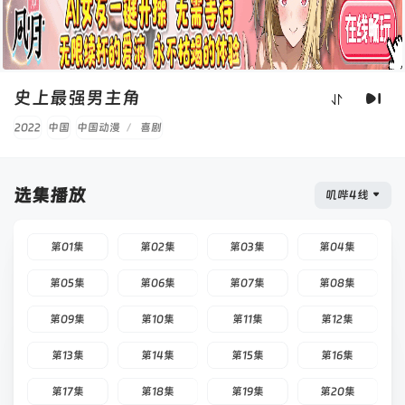
史上最强男主角
2022
中国
中国动漫
/
喜剧
选集播放
叽哔4线
第01集
第02集
第03集
第04集
第05集
第06集
第07集
第08集
第09集
第10集
第11集
第12集
第13集
第14集
第15集
第16集
第17集
第18集
第19集
第20集