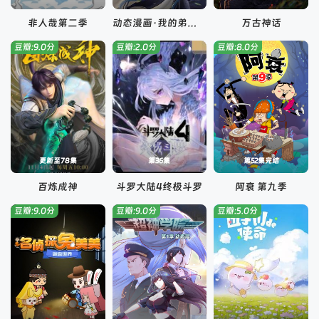
非人哉第二季
动态漫画·我的弟子遍布诸天万界
万古神话
豆瓣:9.0分
豆瓣:2.0分
豆瓣:8.0分
更新至78集
第36集
第52集完结
百炼成神
斗罗大陆4终极斗罗
阿衰 第九季
豆瓣:9.0分
豆瓣:9.0分
豆瓣:5.0分