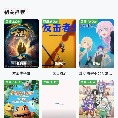
TUIJIAN
相关推荐
豆瓣:2.0分
豆瓣:9.0分
豆瓣:10.0分
第84集
更新HD
已完结
大主宰年番
反击者2
式守同学不只可爱而已
豆瓣:2.0分
豆瓣:3.0分
豆瓣:5.0分