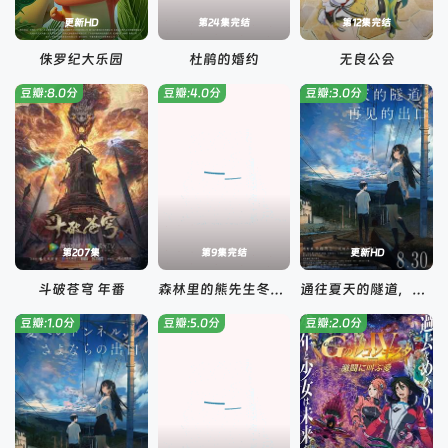
更新HD
第24集完结
第12集完结
侏罗纪大乐园
杜鹃的婚约
无良公会
豆瓣:8.0分
豆瓣:4.0分
豆瓣:3.0分
第207集
第9集完结
更新HD
斗破苍穹 年番
森林里的熊先生冬眠中
通往夏天的隧道，再见的出口国语
豆瓣:1.0分
豆瓣:5.0分
豆瓣:2.0分