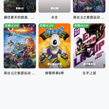
更新HD
第82集
正片
通往夏天的隧道，离别的出口
永生
高达 G之复国运动 剧场版IV 在激斗中呼唤爱
豆瓣:3.0分
豆瓣:8.0分
豆瓣:4.0分
正片
第52集已完结
第17集完结
高达 G之复国运动 剧场版V 跨越死线
倒霉熊第6季
左手上篮