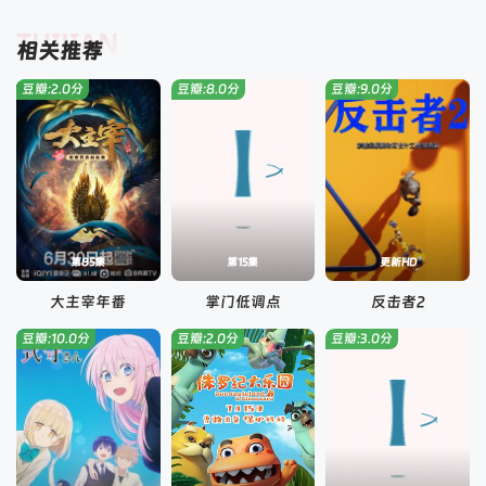
TUIJIAN
相关推荐
豆瓣:2.0分
豆瓣:8.0分
豆瓣:9.0分
第85集
第15集
更新HD
大主宰年番
掌门低调点
反击者2
豆瓣:10.0分
豆瓣:2.0分
豆瓣:3.0分