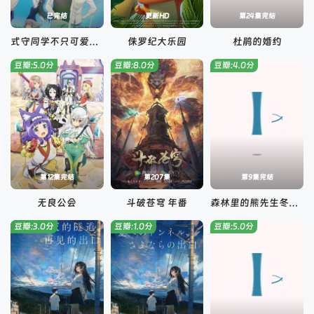
已完结
更新HD
第24集完结
式守同学不只可爱而已
侏罗纪大乐园
杜鹃的婚约
豆瓣:5.0分
豆瓣:8.0分
豆瓣:4.0分
第12集完结
第207集
第9集完结
无良公会
斗破苍穹 年番
森林里的熊先生冬眠中
豆瓣:3.0分
豆瓣:1.0分
豆瓣:5.0分