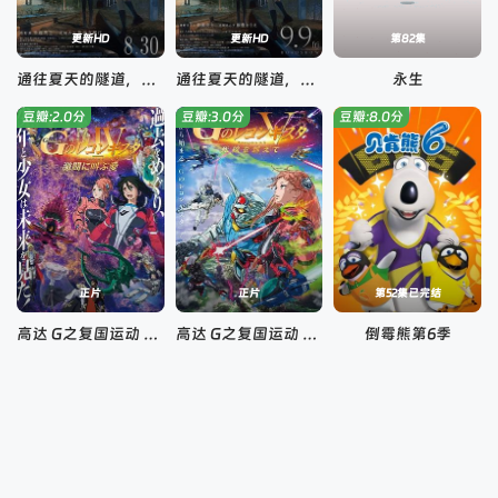
更新HD
更新HD
第82集
通往夏天的隧道，再见的出口国语
通往夏天的隧道，离别的出口
永生
豆瓣:2.0分
豆瓣:3.0分
豆瓣:8.0分
正片
正片
第52集已完结
高达 G之复国运动 剧场版IV 在激斗中呼唤爱
高达 G之复国运动 剧场版V 跨越死线
倒霉熊第6季