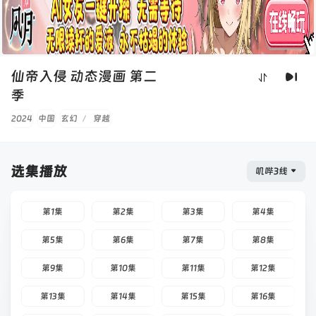
仙帝入侵 动态漫画 第二
季
2024
中国
玄幻
/
穿越
选集播放
叽哔3线
第1集
第2集
第3集
第4集
第5集
第6集
第7集
第8集
第9集
第10集
第11集
第12集
第13集
第14集
第15集
第16集