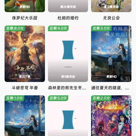
更新HD
第24集完结
第12集完结
侏罗纪大乐园
杜鹃的婚约
无良公会
豆瓣:8.0分
豆瓣:4.0分
豆瓣:3.0分
第207集
第9集完结
更新HD
斗破苍穹 年番
森林里的熊先生冬眠中
通往夏天的隧道，再见的出口国语
豆瓣:1.0分
豆瓣:5.0分
豆瓣:2.0分