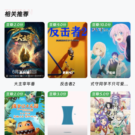
TUIJIAN
相关推荐
豆瓣:2.0分
豆瓣:9.0分
豆瓣:10.0分
第84集
更新HD
已完结
大主宰年番
反击者2
式守同学不只可爱而已
豆瓣:2.0分
豆瓣:3.0分
豆瓣:5.0分