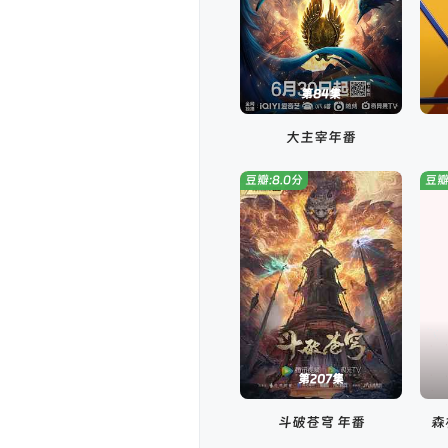
第84集
大主宰年番
豆瓣:8.0分
豆瓣
第207集
斗破苍穹 年番
森