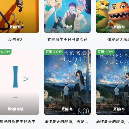
更新HD
已完结
更新HD
反击者2
式守同学不只可爱而已
侏罗纪大乐
:4.0分
豆瓣:3.0分
豆瓣:1.0分
第9集完结
更新HD
更新HD
林里的熊先生冬眠中
通往夏天的隧道，再见的出口国语