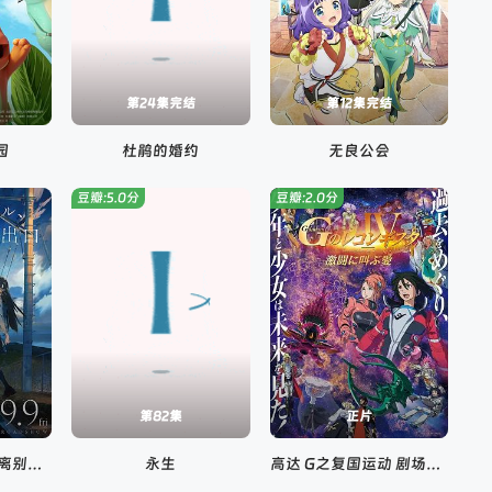
第24集完结
第12集完结
园
杜鹃的婚约
无良公会
豆瓣:5.0分
豆瓣:2.0分
第82集
正片
通往夏天的隧道，离别的出口
永生
高达 G之复国运动 剧场版IV 在激斗中呼唤爱