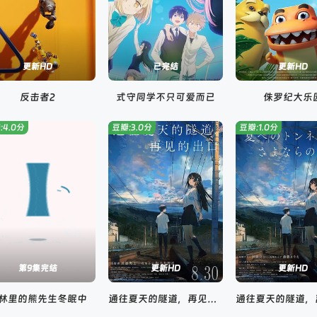
更新HD
已完结
更新HD
反击者2
式守同学不只可爱而已
侏罗纪大乐
:4.0分
豆瓣:3.0分
豆瓣:1.0分
第9集完结
更新HD
更新HD
林里的熊先生冬眠中
通往夏天的隧道，再见的出口国语