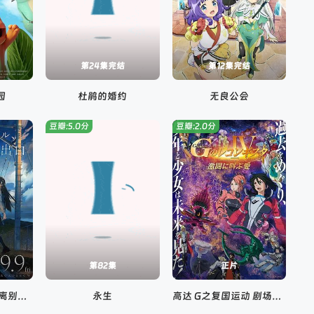
第24集完结
第12集完结
园
杜鹃的婚约
无良公会
豆瓣:5.0分
豆瓣:2.0分
第82集
正片
通往夏天的隧道，离别的出口
永生
高达 G之复国运动 剧场版IV 在激斗中呼唤爱