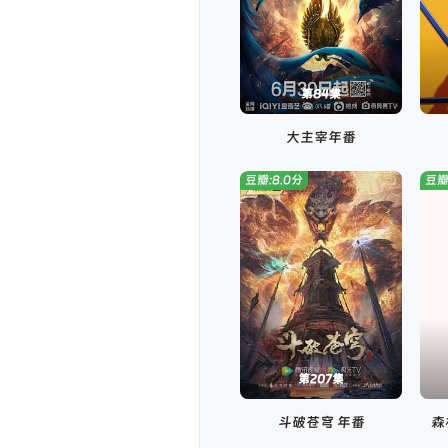
第84集
大主宰年番
豆瓣:8.0分
豆瓣
第207集
斗破苍穹 年番
森