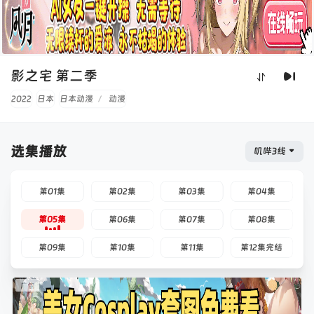
影之宅 第二季
2022
日本
日本动漫
/
动漫
选集播放
叽哔3线
第01集
第02集
第03集
第04集
第05集
第06集
第07集
第08集
第09集
第10集
第11集
第12集完结