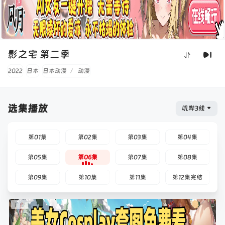
影之宅 第二季
2022
日本
日本动漫
/
动漫
选集播放
叽哔3线
第01集
第02集
第03集
第04集
第05集
第06集
第07集
第08集
第09集
第10集
第11集
第12集完结